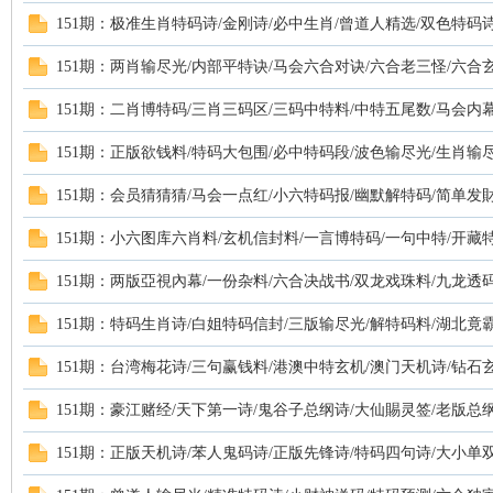
151期：极准生肖特码诗/金刚诗/必中生肖/曾道人精选/双色特码
151期：两肖输尽光/内部平特诀/马会六合对诀/六合老三怪/六合
151期：二肖博特码/三肖三码区/三码中特料/中特五尾数/马会内
151期：正版欲钱料/特码大包围/必中特码段/波色输尽光/生肖输
151期：会员猜猜猜/马会一点红/小六特码报/幽默解特码/简单发
151期：小六图库六肖料/玄机信封料/一言博特码/一句中特/开藏
151期：两版亞視內幕/一份杂料/六合决战书/双龙戏珠料/九龙透
151期：特码生肖诗/白姐特码信封/三版输尽光/解特码料/湖北竟
151期：台湾梅花诗/三句赢钱料/港澳中特玄机/澳门天机诗/钻石
151期：豪江赌经/天下第一诗/鬼谷子总纲诗/大仙賜灵签/老版总
151期：正版天机诗/苯人鬼码诗/正版先锋诗/特码四句诗/大小单