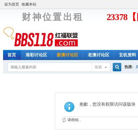
设为首页
收藏本站
财 神 位 置 出 租
2337
首页
港彩讨论区
新澳讨论区
老澳讨论区
玄机资料
热搜:
搜索
搜
索
抱歉，您没有权限访问该版块
请稍候...