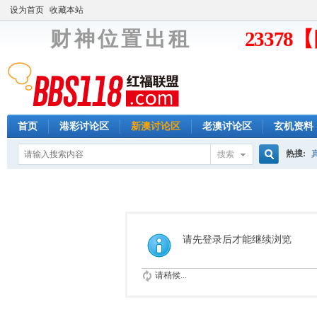
设为首页
收藏本站
财 神 位 置 出 租
2337
首页
港彩讨论区
新澳讨论区
老澳讨论区
玄机资料
热搜:
搜索
搜
索
请先登录后才能继续浏览
请稍候...