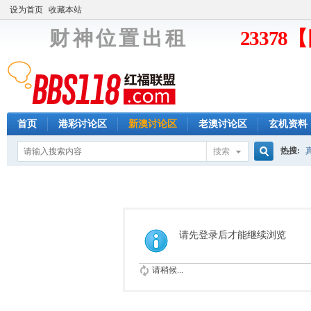
设为首页
收藏本站
财 神 位 置 出 租
2337
首页
港彩讨论区
新澳讨论区
老澳讨论区
玄机资料
热搜:
搜索
搜
索
请先登录后才能继续浏览
请稍候...