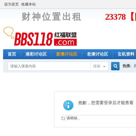
设为首页
收藏本站
财 神 位 置 出 租
2337
首页
港彩讨论区
新澳讨论区
老澳讨论区
玄机资料
热搜:
搜索
搜
索
抱歉，您需要登录后才能查看
请稍候...