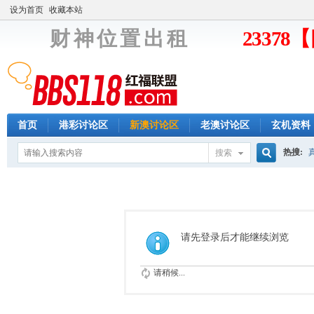
设为首页
收藏本站
财 神 位 置 出 租
2337
首页
港彩讨论区
新澳讨论区
老澳讨论区
玄机资料
热搜:
搜索
搜
索
请先登录后才能继续浏览
请稍候...