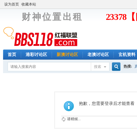
设为首页
收藏本站
财 神 位 置 出 租
2337
首页
港彩讨论区
新澳讨论区
老澳讨论区
玄机资料
热搜:
搜索
搜
索
抱歉，您需要登录后才能查看
请稍候...