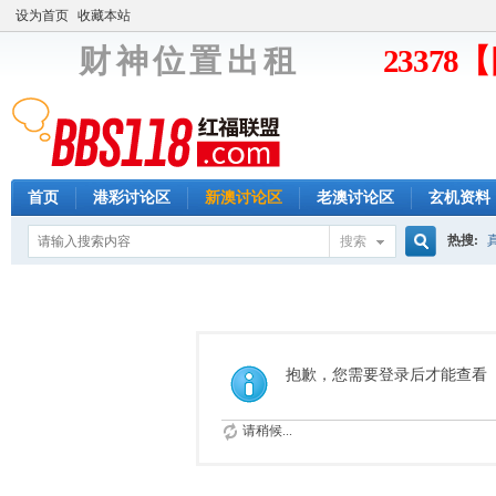
设为首页
收藏本站
财 神 位 置 出 租
2337
首页
港彩讨论区
新澳讨论区
老澳讨论区
玄机资料
热搜:
搜索
搜
索
抱歉，您需要登录后才能查看
请稍候...