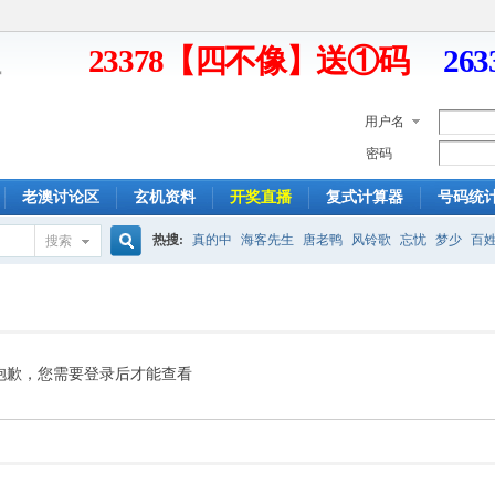
23378【四不像】送①码
26
用户名
密码
老澳讨论区
玄机资料
开奖直播
复式计算器
号码统
热搜:
真的中
海客先生
唐老鸭
风铃歌
忘忧
梦少
百
搜索
搜
索
抱歉，您需要登录后才能查看