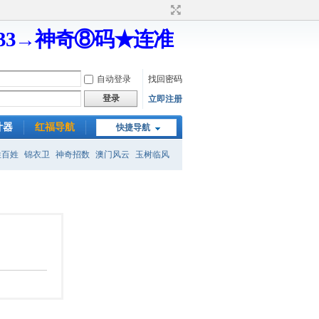
333→神奇⑧码★连准
自动登录
找回密码
登录
立即注册
计器
红福导航
快捷导航
姓百姓
锦衣卫
神奇招数
澳门风云
玉树临风