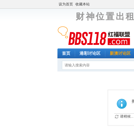
设为首页
收藏本站
财 神 位 置 出 租
首页
港彩讨论区
新澳讨论区
请稍候...