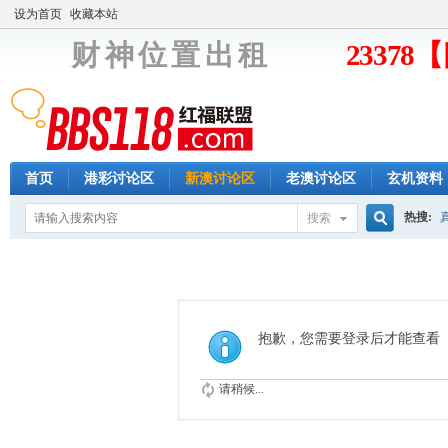
设为首页
收藏本站
财 神 位 置 出 租
2337
首页
港彩讨论区
新澳讨论区
老澳讨论区
玄机资料
热搜:
搜索
搜
索
抱歉，您需要登录后才能查看
请稍候...