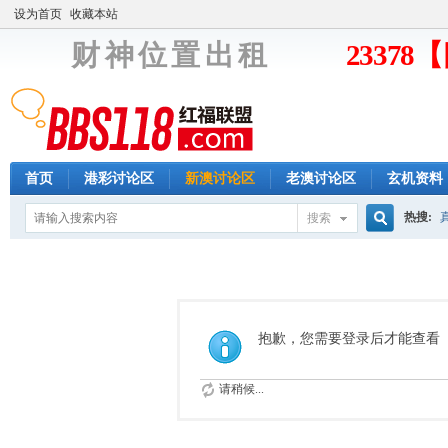
设为首页
收藏本站
财 神 位 置 出 租
2337
首页
港彩讨论区
新澳讨论区
老澳讨论区
玄机资料
热搜:
搜索
搜
索
抱歉，您需要登录后才能查看
请稍候...