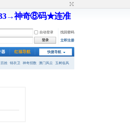
333→神奇⑧码★连准
自动登录
找回密码
登录
立即注册
计器
红福导航
快捷导航
姓百姓
锦衣卫
神奇招数
澳门风云
玉树临风