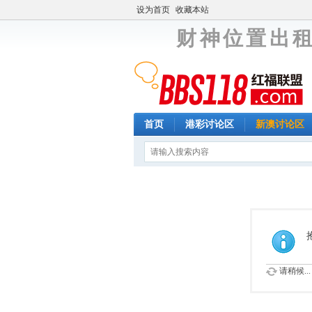
设为首页
收藏本站
财 神 位 置 出 租
首页
港彩讨论区
新澳讨论区
请稍候...