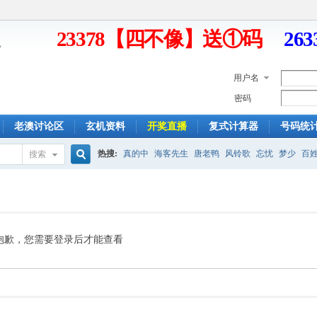
23378【四不像】送①码
26
用户名
密码
老澳讨论区
玄机资料
开奖直播
复式计算器
号码统
热搜:
真的中
海客先生
唐老鸭
风铃歌
忘忧
梦少
百
搜索
搜
索
抱歉，您需要登录后才能查看