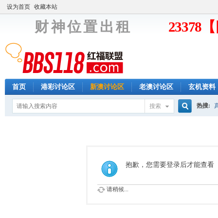
设为首页
收藏本站
财 神 位 置 出 租
2337
首页
港彩讨论区
新澳讨论区
老澳讨论区
玄机资料
热搜:
搜索
搜
索
抱歉，您需要登录后才能查看
请稍候...