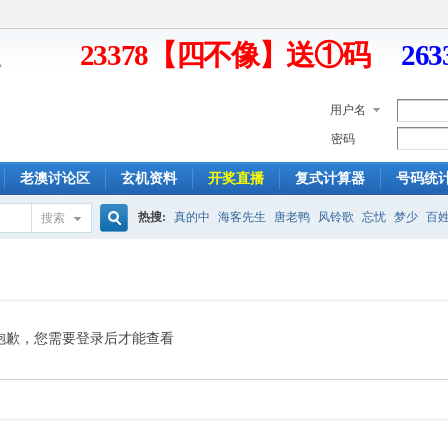
23378【四不像】送①码
26
用户名
密码
老澳讨论区
玄机资料
开奖直播
复式计算器
号码统
热搜:
真的中
海客先生
唐老鸭
风铃歌
忘忧
梦少
百
搜索
搜
索
抱歉，您需要登录后才能查看