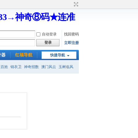
333→神奇⑧码★连准
自动登录
找回密码
登录
立即注册
计器
红福导航
快捷导航
姓百姓
锦衣卫
神奇招数
澳门风云
玉树临风