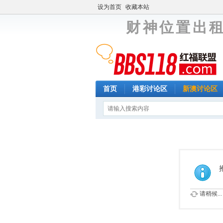
设为首页
收藏本站
财 神 位 置 出 租
首页
港彩讨论区
新澳讨论区
请稍候...