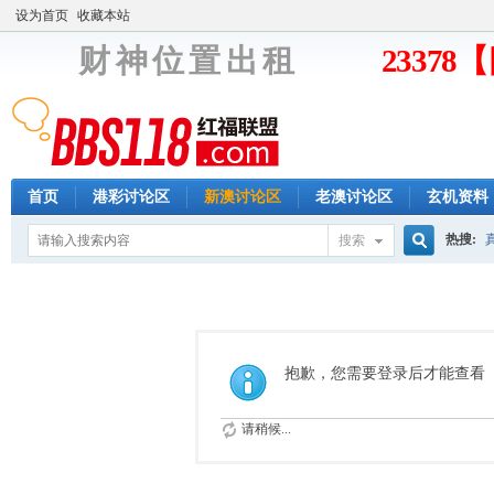
设为首页
收藏本站
财 神 位 置 出 租
2337
首页
港彩讨论区
新澳讨论区
老澳讨论区
玄机资料
热搜:
搜索
搜
索
抱歉，您需要登录后才能查看
请稍候...