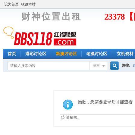
设为首页
收藏本站
财 神 位 置 出 租
2337
首页
港彩讨论区
新澳讨论区
老澳讨论区
玄机资料
热搜:
搜索
搜
索
抱歉，您需要登录后才能查看
请稍候...