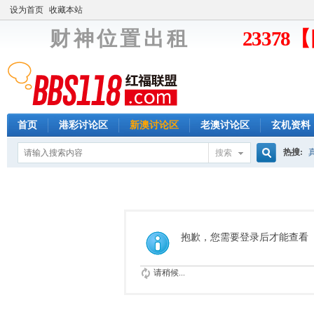
设为首页
收藏本站
财 神 位 置 出 租
2337
首页
港彩讨论区
新澳讨论区
老澳讨论区
玄机资料
热搜:
搜索
搜
索
抱歉，您需要登录后才能查看
请稍候...