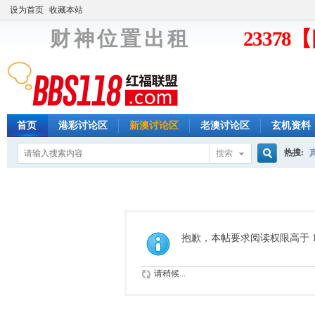
设为首页
收藏本站
财 神 位 置 出 租
2337
首页
港彩讨论区
新澳讨论区
老澳讨论区
玄机资料
热搜:
搜索
搜
索
抱歉，本帖要求阅读权限高于 1
请稍候...