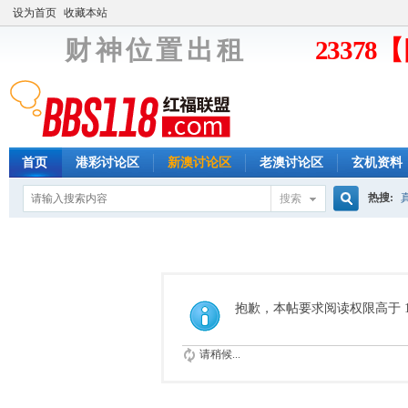
设为首页
收藏本站
财 神 位 置 出 租
2337
首页
港彩讨论区
新澳讨论区
老澳讨论区
玄机资料
热搜:
搜索
搜
索
抱歉，本帖要求阅读权限高于 1
请稍候...