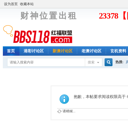
设为首页
收藏本站
财 神 位 置 出 租
2337
首页
港彩讨论区
新澳讨论区
老澳讨论区
玄机资料
热搜:
搜索
搜
索
抱歉，本帖要求阅读权限高于 6
请稍候...