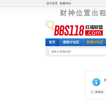
设为首页
收藏本站
财 神 位 置 出 租
首页
港彩讨论区
新澳讨论区
请稍候...