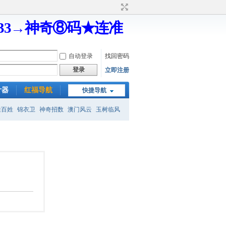
333→神奇⑧码★连准
自动登录
找回密码
登录
立即注册
计器
红福导航
快捷导航
姓百姓
锦衣卫
神奇招数
澳门风云
玉树临风