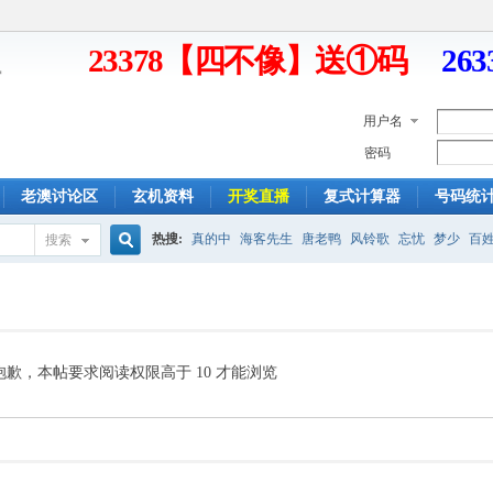
23378【四不像】送①码
26
用户名
密码
老澳讨论区
玄机资料
开奖直播
复式计算器
号码统
热搜:
真的中
海客先生
唐老鸭
风铃歌
忘忧
梦少
百
搜索
搜
索
抱歉，本帖要求阅读权限高于 10 才能浏览