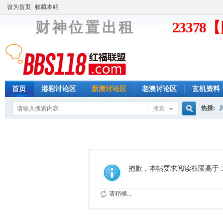
设为首页
收藏本站
财 神 位 置 出 租
2337
首页
港彩讨论区
新澳讨论区
老澳讨论区
玄机资料
热搜:
搜索
搜
索
抱歉，本帖要求阅读权限高于 3
请稍候...