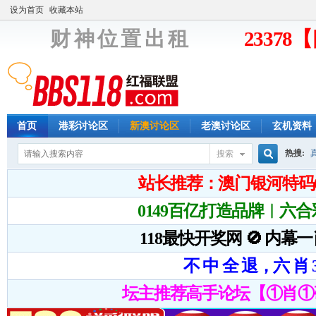
设为首页
收藏本站
财 神 位 置 出 租
2337
首页
港彩讨论区
新澳讨论区
老澳讨论区
玄机资料
热搜:
搜索
搜
索