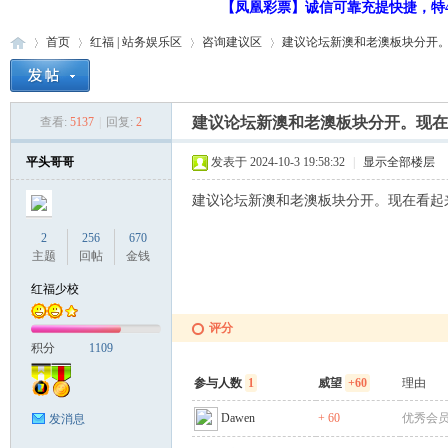
【凤凰彩票】诚信可靠充提快捷，特48
首页
红福 | 站务娱乐区
咨询建议区
建议论坛新澳和老澳板块分开。现
建议论坛新澳和老澳板块分开。现在
查看:
5137
|
回复:
2
红
»
›
›
›
平头哥哥
发表于 2024-10-3 19:58:32
|
显示全部楼层
建议论坛新澳和老澳板块分开。现在看起
2
256
670
主题
回帖
金钱
红福少校
福
评分
积分
1109
参与人数
1
威望
+60
理由
Dawen
+ 60
优秀会
发消息