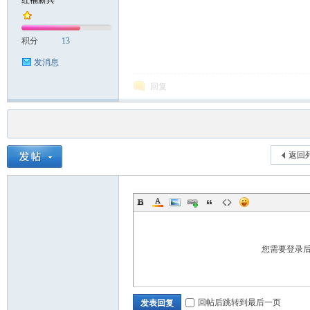
红福新兵
积分
13
发消息
回复
返回
您需要登录
回帖后跳转到最后一页
发表回复