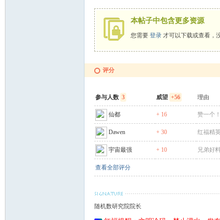
本帖子中包含更多资源
您需要
登录
才可以下载或查看，
评分
参与人数
3
威望
+56
理由
仙都
+ 16
赞一个
Dawen
+ 30
红福精
宇宙最强
+ 10
兄弟好
查看全部评分
随机数研究院院长