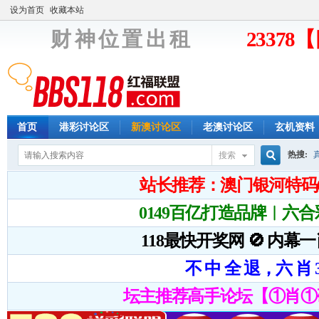
设为首页
收藏本站
财 神 位 置 出 租
2337
首页
港彩讨论区
新澳讨论区
老澳讨论区
玄机资料
热搜:
搜索
搜
索