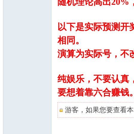
随机理论高出20%
联
以下是实际预测开
相同。
演算为实际号，不改
纯娱乐，不要认真
盟
要想着靠六合赚钱
游客，如果您要查看本