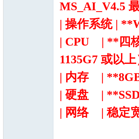
MS_AI_V4.5
| 操作系统 | **W
| CPU | **四
1135G7 或以
| 内存 | **8G
| 硬盘 | **S
| 网络 | 稳定