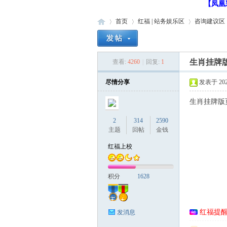
【凤凰
首页
红福 | 站务娱乐区
咨询建议区
生肖挂牌
查看:
4260
|
回复:
1
红
»
›
›
›
尽情分享
发表于 2024-
生肖挂牌版
2
314
2590
主题
回帖
金钱
红福上校
福
积分
1628
红福提
发消息