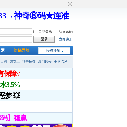
333→神奇⑧码★连准
自动登录
找回密码
登录
立即注册
计器
红福导航
快捷导航
姓百姓
锦衣卫
神奇招数
澳门风云
玉树临风