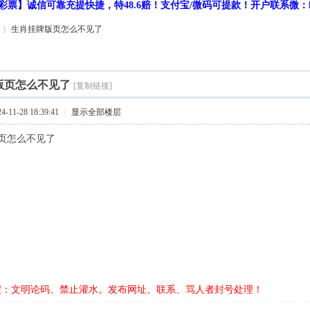
彩票】诚信可靠充提快捷，特48.6赔！支付宝/微码可提款！开户联系微：hf9
生肖挂牌版页怎么不见了
版页怎么不见了
[复制链接]
11-28 18:39:41
|
显示全部楼层
页怎么不见了
醒：文明论码、禁止灌水。发布网址、联系、骂人者封号处理！