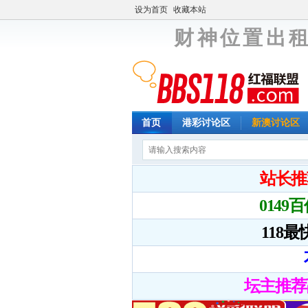
设为首页
收藏本站
财 神 位 置 出 租
首页
港彩讨论区
新澳讨论区