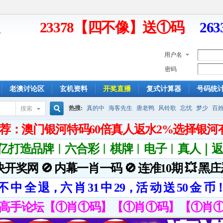
23378【四不像】送①码
26
用户名
密码
老澳讨论区
玄机资料
开奖直播
复式计算器
号码统
热搜:
真的中
海客先生
唐老鸭
风铃歌
忘忧
梦少
百
搜索
搜
索