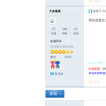
回复
六合皇姐
发表于 2024-
联
现在改版在
1万
2080
4万
主题
回帖
金钱
红福司令
任何建议请私信我~
积分
35820
盟
红福联盟：
BB
本站的资料最
发消息
回复