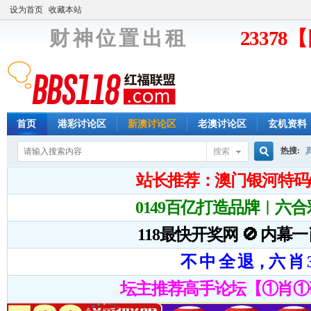
设为首页
收藏本站
财 神 位 置 出 租
2337
首页
港彩讨论区
新澳讨论区
老澳讨论区
玄机资料
热搜:
搜索
搜
索