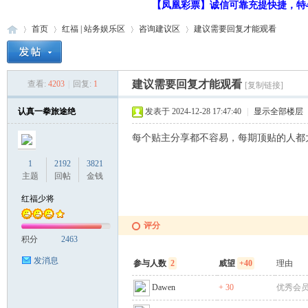
【凤凰彩票】诚信可靠充提快捷，特48
首页
红福 | 站务娱乐区
咨询建议区
建议需要回复才能观看
建议需要回复才能观看
查看:
4203
|
回复:
1
[复制链接]
红
»
›
›
›
认真一拳旅途绝
发表于 2024-12-28 17:47:40
|
显示全部楼层
每个贴主分享都不容易，每期顶贴的人都
1
2192
3821
主题
回帖
金钱
红福少将
福
评分
积分
2463
发消息
参与人数
2
威望
+40
理由
Dawen
+ 30
优秀会