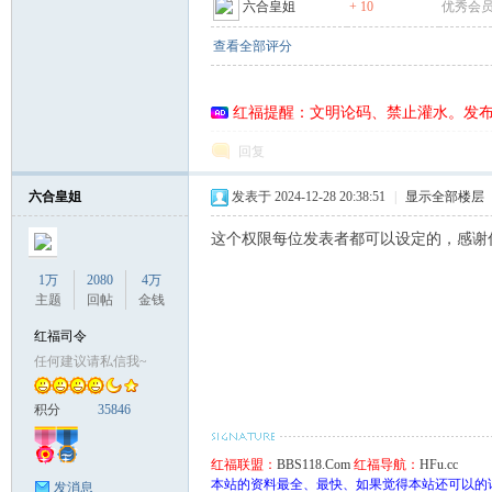
六合皇姐
+ 10
优秀会
查看全部评分
联
红福提醒：文明论码、禁止灌水。发
回复
六合皇姐
发表于 2024-12-28 20:38:51
|
显示全部楼层
这个权限每位发表者都可以设定的，感谢
1万
2080
4万
主题
回帖
金钱
盟
红福司令
任何建议请私信我~
积分
35846
红福联盟：
BBS118.Com
红福导航：
HFu.cc
本站的资料最全、最快、如果觉得本站还可以的
发消息