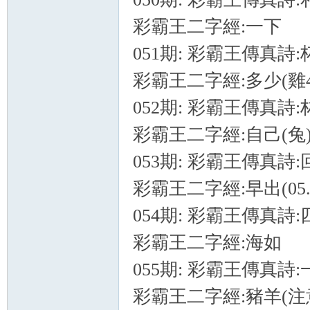
彩霸王二字經:一下
051期: 彩霸王傳真詩
彩霸王二字經:多少(雞4
052期: 彩霸王傳真詩
彩霸王二字經:自己(兔
053期: 彩霸王傳真詩
彩霸王二字經:早出(05.0
054期: 彩霸王傳真詩
彩霸王二字經:海如
055期: 彩霸王傳真詩
彩霸王二字經:豬羊(注