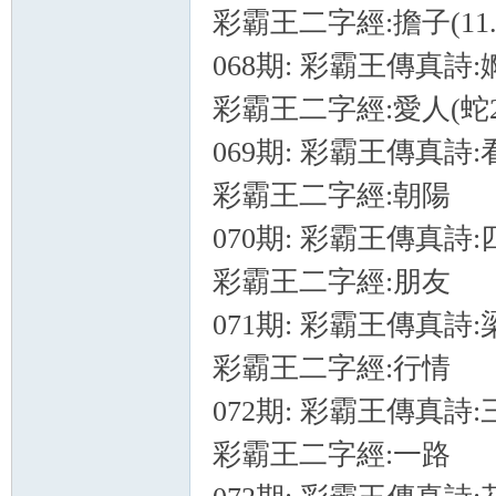
彩霸王二字經:擔子(11.22
068期: 彩霸王傳真詩
彩霸王二字經:愛人(蛇2
069期: 彩霸王傳真詩
彩霸王二字經:朝陽
070期: 彩霸王傳真詩
彩霸王二字經:朋友
071期: 彩霸王傳真詩
彩霸王二字經:行情
072期: 彩霸王傳真詩
彩霸王二字經:一路