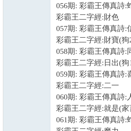
056期: 彩霸王傳真詩
彩霸王二字經:財色
057期: 彩霸王傳真詩
彩霸王二字經:財寶(狗2
058期: 彩霸王傳真詩
彩霸王二字經:日出(狗1
059期: 彩霸王傳真詩
彩霸王二字經:二一
060期: 彩霸王傳真詩
彩霸王二字經:就是(家
061期: 彩霸王傳真詩