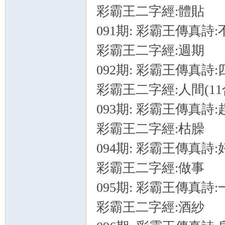
彩霸王二字經:體貼
091期: 彩霸王傳真詩
彩霸王二字經:週期
092期: 彩霸王傳真詩
彩霸王二字經:人間(11
093期: 彩霸王傳真詩
彩霸王二字經:枯臊
094期: 彩霸王傳真詩
彩霸王二字經:做事
095期: 彩霸王傳真詩
彩霸王二字經:酒紗