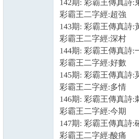
142期: 彩霸王傳真詩
彩霸王二字經:超強
143期: 彩霸王傳真詩
彩霸王二字經:深村
144期: 彩霸王傳真詩
彩霸王二字經:好數
145期: 彩霸王傳真詩
彩霸王二字經:多情
146期: 彩霸王傳真詩
彩霸王二字經:今期
147期: 彩霸王傳真詩
彩霸王二字經:酸痛