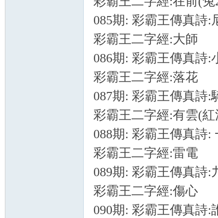
彩霸王二字經:在前(兔2
085期: 彩霸王傳真詩
彩霸王二字經:大師
086期: 彩霸王傳真詩
彩霸王二字經:落花
087期: 彩霸王傳真詩
彩霸王二字經:有雲(紅波
088期: 彩霸王傳真詩
彩霸王二字經:雷電
089期: 彩霸王傳真詩
彩霸王二字經:傷心
090期: 彩霸王傳真詩