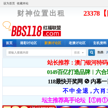
设为首页
收藏本站
财 神 位 置 出 租
2337
首页
港彩讨论区
新澳讨论区
老澳讨论区
玄机资料
热搜:
搜索
搜
索