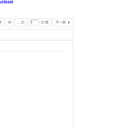
8440
9
10
... 23
/ 23 页
下一页