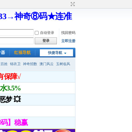
333→神奇⑧码★连准
自动登录
找回密码
登录
立即注册
计器
红福导航
快捷导航
姓百姓
锦衣卫
神奇招数
澳门风云
玉树临风