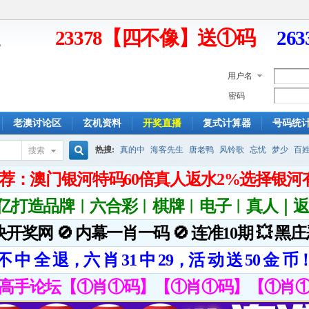
23378【四不像】送①码
26
用户名
密码
老澳讨论区
玄机资料
开奖直播
复式计算器
号码统
热搜:
真的中
海客先生
唐老鸭
风铃歌
忘忧
梦少
百
搜索
搜
索