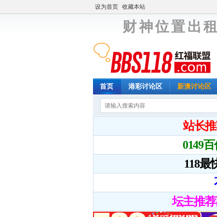
设为首页
收藏本站
财 神 位 置 出 租
首页
港彩讨论区
新澳讨论区