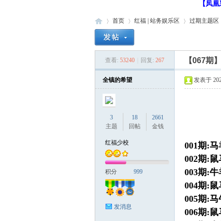
【凤凰
首页
红福 | 站务娱乐区
过期主题区
【067
查看:
53240
|
回复:
267
红
»
›
›
›
全镇的希望
发表于 2025-
3
18
2661
主题
回帖
金钱
红福少校
001期
002期
福
003期
积分
999
004期
005期
发消息
006期