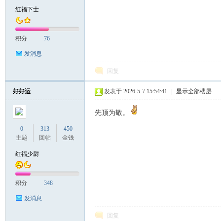
红福下士
积分
76
发消息
回复
好好运
发表于 2026-5-7 15:54:41
|
显示全部楼层
先顶为敬。
0
313
450
主题
回帖
金钱
红福少尉
积分
348
发消息
回复