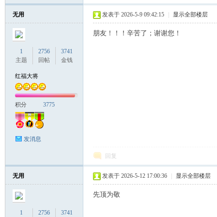
无用
发表于 2026-5-9 09:42:15
|
显示全部楼层
朋友！！！辛苦了；谢谢您！
1
2756
3741
主题
回帖
金钱
红福大将
积分
3775
发消息
回复
无用
发表于 2026-5-12 17:00:36
|
显示全部楼层
先顶为敬
1
2756
3741