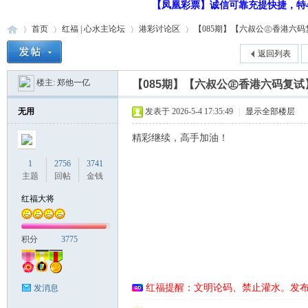
【凤凰彩票】诚信可靠充提快捷，特48
首页
红福 | 心水主论坛
港彩讨论区
【085期】【六叔公㊣香港六码复
返回列表
楼主:
郑他一亿
【085期】【六叔公㊣香港六码复试
红
»
›
›
›
无用
发表于 2026-5-4 17:35:49
|
显示全部楼层
精彩继续，高手加油！
1
2756
3741
主题
回帖
金钱
红福大将
福
积分
3775
红福提醒：文明论码、禁止灌水。发
发消息