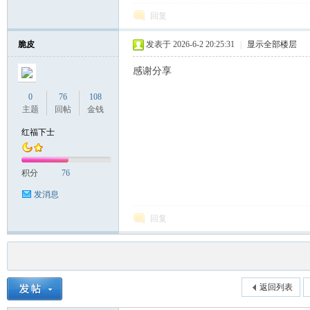
回复
脆皮
发表于 2026-6-2 20:25:31
|
显示全部楼层
感谢分享
0
76
108
主题
回帖
金钱
红福下士
积分
76
发消息
回复
返回列表