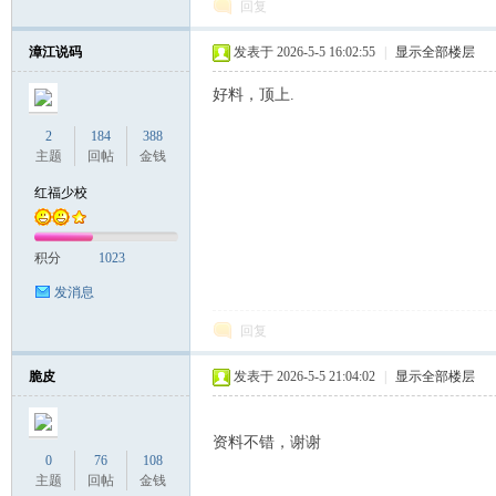
回复
漳江说码
发表于 2026-5-5 16:02:55
|
显示全部楼层
联
好料，顶上.
2
184
388
主题
回帖
金钱
红福少校
积分
1023
发消息
盟
回复
脆皮
发表于 2026-5-5 21:04:02
|
显示全部楼层
资料不错，谢谢
0
76
108
主题
回帖
金钱