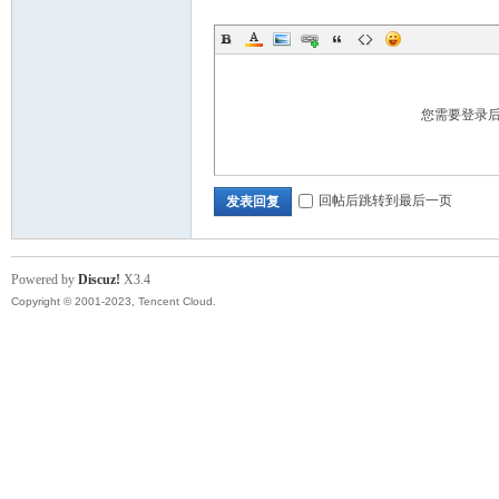
您需要登录
回帖后跳转到最后一页
发表回复
Powered by
Discuz!
X3.4
Copyright © 2001-2023, Tencent Cloud.