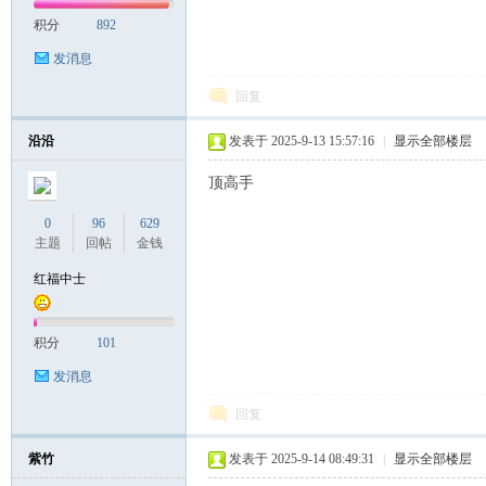
积分
892
发消息
回复
沿沿
发表于 2025-9-13 15:57:16
|
显示全部楼层
顶高手
0
96
629
主题
回帖
金钱
红福中士
积分
101
发消息
回复
紫竹
发表于 2025-9-14 08:49:31
|
显示全部楼层