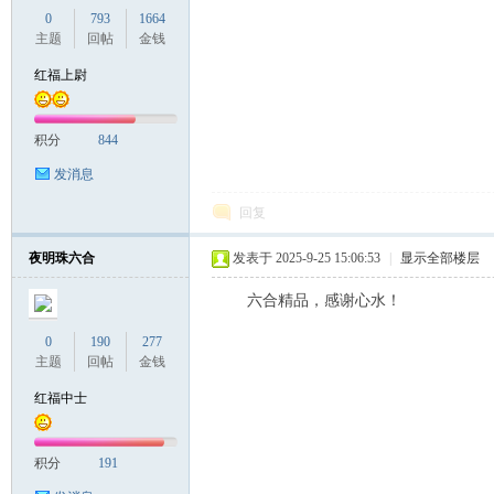
0
793
1664
主题
回帖
金钱
红福上尉
积分
844
发消息
回复
夜明珠六合
发表于 2025-9-25 15:06:53
|
显示全部楼层
六合精品，感谢心水！
0
190
277
主题
回帖
金钱
红福中士
积分
191