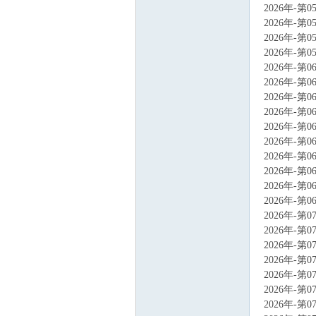
2026年
2026年
2026年
2026年
2026年
2026年
2026年
2026年
2026年
2026年
2026年
2026年
2026年
2026年
2026年
2026年
2026年
2026年
2026年
2026年
2026年