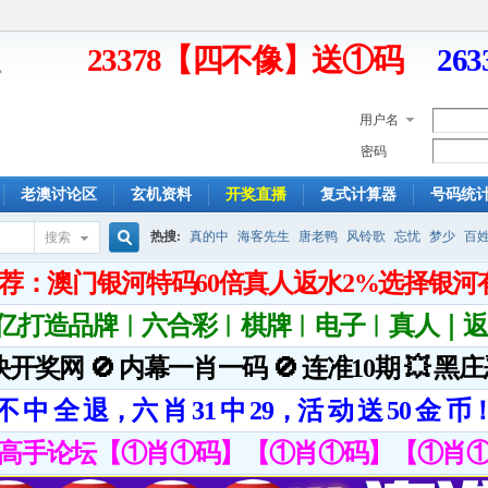
23378【四不像】送①码
26
用户名
密码
老澳讨论区
玄机资料
开奖直播
复式计算器
号码统
热搜:
真的中
海客先生
唐老鸭
风铃歌
忘忧
梦少
百
搜索
搜
索