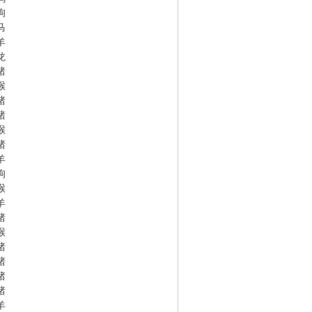
狗
马
羊
龙
猪
猴
猪
猪
猴
猪
羊
狗
猴
羊
猪
猴
猪
猪
猪
猪
羊