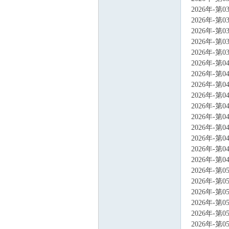
2026年
2026年
2026年
2026年
2026年
2026年
2026年
2026年
2026年
2026年
2026年
2026年
2026年
2026年
2026年
2026年
2026年
2026年
2026年
2026年
2026年