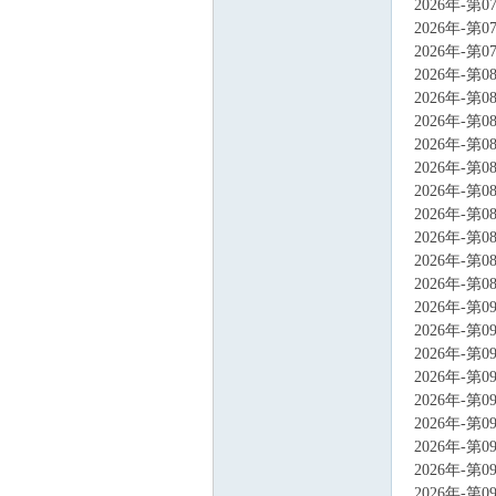
2026年
2026年
2026年
2026年
2026年
2026年
2026年
2026年
2026年
2026年
2026年
2026年
2026年
2026年
2026年
2026年
2026年
2026年
2026年
2026年
2026年
2026年