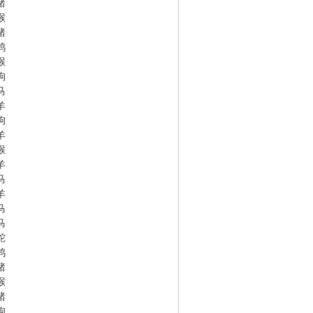
猪
猴
猪
鸡
猴
狗
马
羊
狗
羊
猴
羊
马
羊
马
马
蛇
鸡
猪
猴
猪
狗