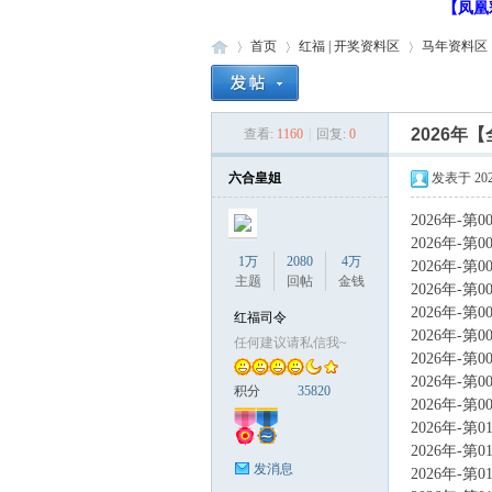
【凤凰
首页
红福 | 开奖资料区
马年资料区
2026年【
查看:
1160
|
回复:
0
红
»
›
›
›
六合皇姐
发表于 2026-
2026年
2026年
1万
2080
4万
2026年
主题
回帖
金钱
2026年
2026年
红福司令
2026年
任何建议请私信我~
2026年
福
2026年
积分
35820
2026年
2026年
2026年
发消息
2026年