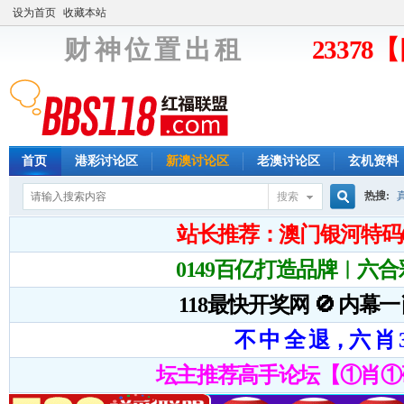
设为首页
收藏本站
财 神 位 置 出 租
2337
首页
港彩讨论区
新澳讨论区
老澳讨论区
玄机资料
热搜:
搜索
搜
索