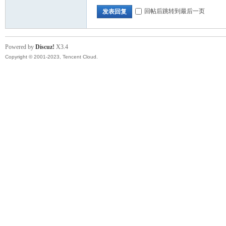
回帖后跳转到最后一页
发表回复
Powered by
Discuz!
X3.4
Copyright © 2001-2023, Tencent Cloud.