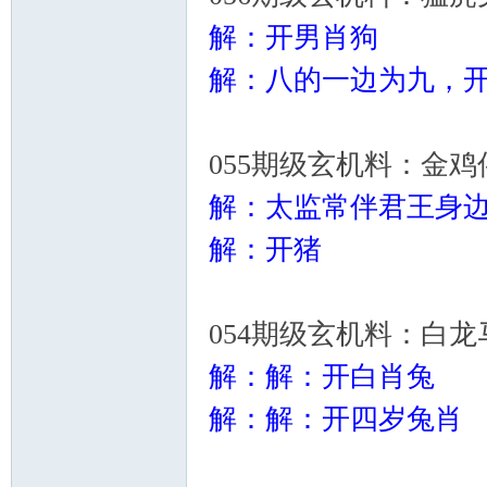
解：开男肖狗
解：八的一边为九，
联
055期级玄机料：金
解：太监常伴君王身
解：开猪
盟
054期级玄机料：白
解：解：开白肖兔
解：解：开四岁兔肖