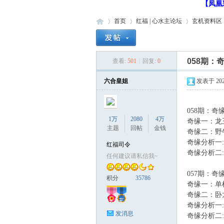
【凤凰
首页
红福 | 心水主论坛
玄机资料区
058期：
查看:
501
|
回复:
0
红
»
›
›
›
六合皇姐
发表于 2026-
058期：奇
1万
2080
4万
奇缘一：龙
主题
回帖
金钱
奇缘二：野
奇缘分析一:
红福司令
奇缘分析二:
任何建议请私信我~
福
057期：奇
积分
35786
奇缘一：单
奇缘二：卧
奇缘分析一
发消息
奇缘分析二