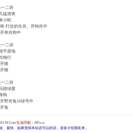
缘一二诗
儿猛虎将
单小蛇
:将-打仗的生肖。开狗肖中
:开单肖狗中
缘一二诗
踏平原地
蛇独行
:开猪
:开猪
缘一二诗
马踏绿茵
身狗
:开野肖兔16绿号中
:开兔
S118.Com
红福导航：
HFu.cc
全、最快、如果觉得本站还可以的话，请多介绍朋友来。