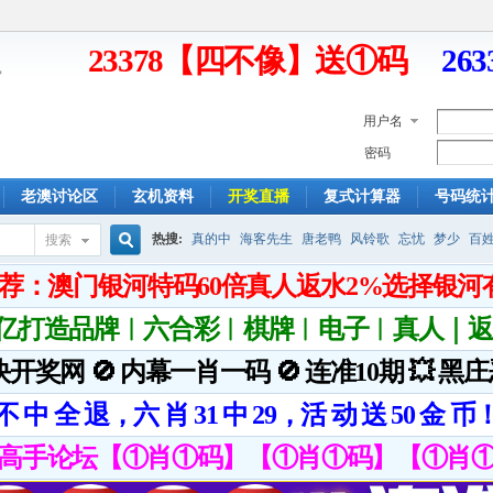
23378【四不像】送①码
26
用户名
密码
老澳讨论区
玄机资料
开奖直播
复式计算器
号码统
热搜:
真的中
海客先生
唐老鸭
风铃歌
忘忧
梦少
百
搜索
搜
索