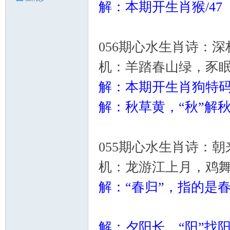
解：本期开生肖猴/47
联
056期心水生肖诗：
机：羊踏春山绿，豕
解：本期开生肖狗特
解：秋草黄，“秋”解
055期心水生肖诗：
盟
机：龙游江上月，鸡
解：“春归”，指的是
解：夕阳长，“阳”找