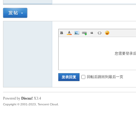
您需要登录
回帖后跳转到最后一页
发表回复
Powered by
Discuz!
X3.4
Copyright © 2001-2023, Tencent Cloud.