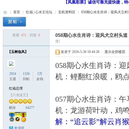
【凤凰彩票】诚信可靠充提快捷，特48
首页
红福 | 心水主论坛
玄机资料区
058期心水生肖诗：迎风犬立村头
058期心水生肖诗：迎风犬立村头
查看:
472
|
回复:
0
红
»
›
›
›
接]
【玉树临风】
发表于 2026-5-30 18:44:28
|
显示全部楼层
058期心水生肖诗：
2924
1326
1万
机：鲤翻红浪暖，鸥
主题
回帖
金钱
红福总理
福
【六省波王】
057期心水生肖诗：
积分
64277
机：龙游荷叶动，鸡
解：“追云影”解云肖
发消息