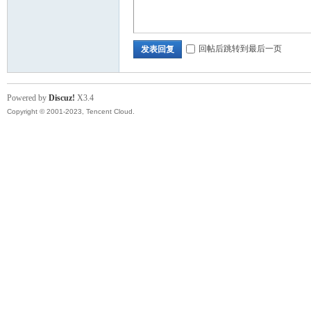
回帖后跳转到最后一页
发表回复
Powered by
Discuz!
X3.4
Copyright © 2001-2023, Tencent Cloud.