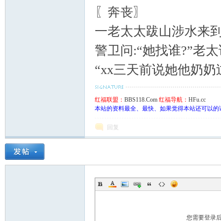
〖奔丧〗
一老太太跋山涉水来
警卫问:“她找谁?”老太
“xx三天前说她他奶
红福联盟：
BBS118.Com
红福导航：
HFu.cc
本站的资料最全、最快、如果觉得本站还可以的
回复
您需要登录