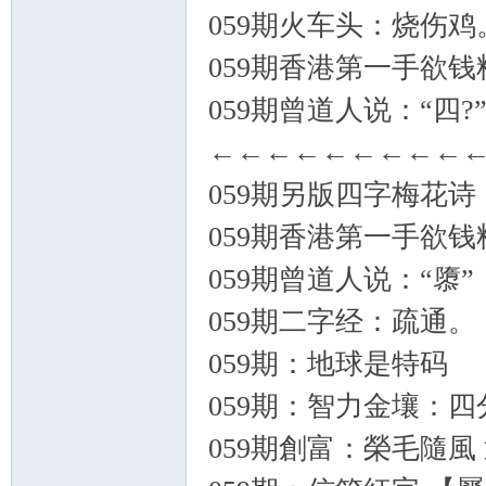
059期火车头：烧伤
059期香港第一手欲
059期曾道人说：“四?
←←←←←←←←←
059期另版四字梅花
059期香港第一手欲
059期曾道人说：“隳”
059期二字经：疏通。
059期：地球是特码
059期：智力金壤：
059期創富：榮毛隨風