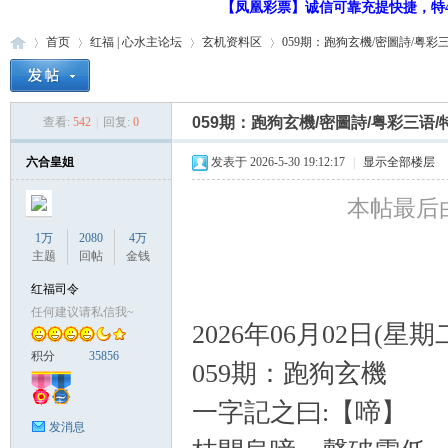
【凤凰彩票】诚信可靠充提快捷，特48
首页
红福 | 心水主论坛
玄机资料区
059期：跑狗玄機/密圖詩/粤彩三
059期：跑狗玄機/密圖詩/粤彩三语
查看:
542
|
回复:
0
红
»
›
›
›
六合皇姐
发表于 2026-5-30 19:12:17
|
显示全部楼层
本帖最后由 
1万
2080
4万
主题
回帖
金钱
红福司令
任何建议请私信我~
2026年06月02日(星
福
积分
35856
059期：跑狗玄機
一字記之曰:【啼】
发消息