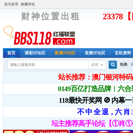
设为首页
收藏本站
财 神 位 置 出 租
2337
首页
港彩讨论区
新澳讨论区
老澳讨论区
玄机资料
热搜:
搜索
搜
索