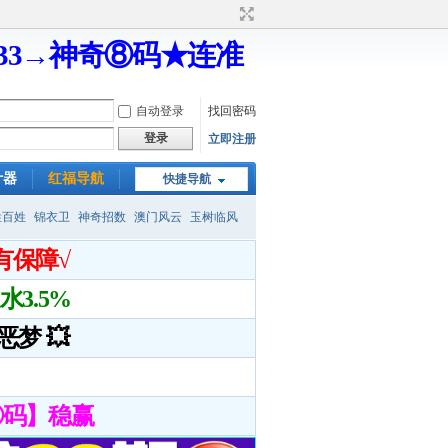
333→神奇⑧码★连准
自动登录
找回密码
登录
立即注册
计器
红福导航
快捷导航
姓百姓
锦衣卫
神奇招数
澳门风云
玉树临风