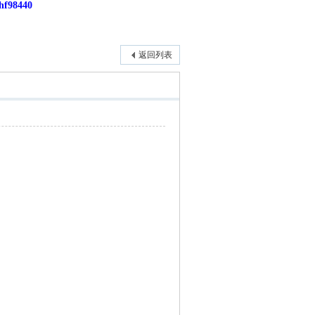
8440
返回列表