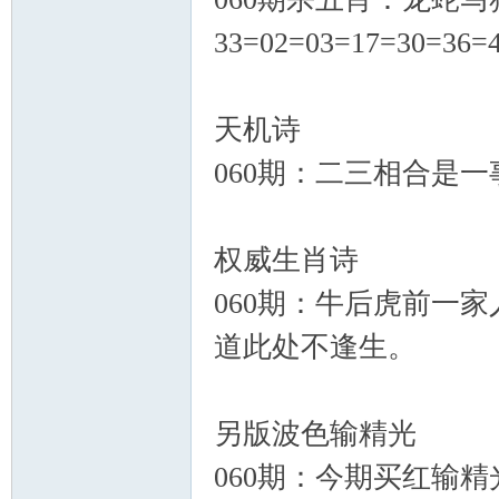
33=02=03=17=30=36=
天机诗
060期：二三相合是
权威生肖诗
060期：牛后虎前一
道此处不逢生。
另版波色输精光
060期：今期买红输