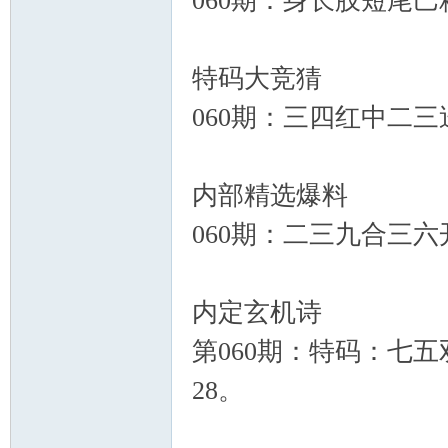
060期：身长肢短尾巴
特码大竞猜
060期：三四红中二
内部精选爆料
060期：二三九合三六开，
内定玄机诗
第060期：特码：七五
28。