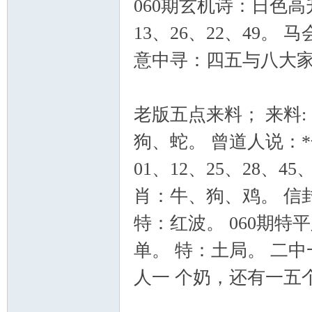
060期玄机诗：日色高
13、26、22、49
意中寻：四五与八大家
老版五点来料； 来料:
狗、蛇。 曾道人说：*
01、12、25、28、4
肖：牛、狗、鸡。 信
特：红波。 060期特平必
单。 特：土局。 二中一：
人一 个奶，还有一五