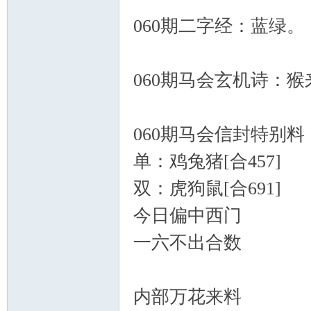
060期二字经：蓝绿。
060期马会玄机诗：
060期马会信封特别料
单：鸡兔猪[合457]
双：虎狗鼠[合691]
今日偏中西门
一六不出合数
内部万花来料