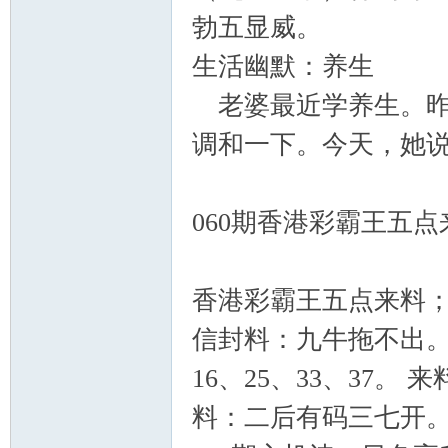
勃五显威。
生活幽默：养生
老婆最近学养生。昨
调和一下。今天，她
060期香港彩霸王五点
香港彩霸王五点来料； 
信封料：九牛拖不出。 
16、25、33、37。
料：二后有码三七开。