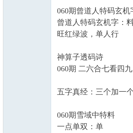
060期曾道人特码玄机
曾道人特码玄机字：
旺红绿波，单人行
神算子透码诗
060期 二六合七看四九
五字真经：三个加一
060期雪域中特料
一点单双：单