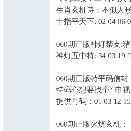
生肖玄机诗：不似人形
十指平天下: 02 04 06 08 
联
060期正版神灯禁支
神灯五中特: 34 03 19 27
060期正版特平码信封
盟
特码心想要找个“ 电视
提供号码：01 03 12 15 2
060期正版火烧玄机：