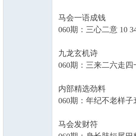
马会一语成钱
060期：三心二意 10 3
九龙玄机诗
060期：三来二六走四
内部精选劲料
060期：年纪不老样子衰 0
马会发财符