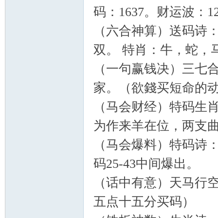
码：1637。财运波：12
（六合神算）送码诗：
双。 特肖：牛，蛇，
（一句赢钱决）三七
家。（欲錢买短命的
（马会财经）特码生
为作来羊在位，两支
（马会爆料）特码诗
码25-43中间爆出。
（话中有意）天马行
五点十五分买码）