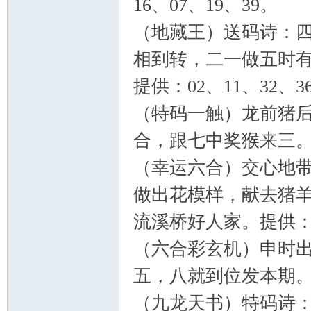
16、07、19、39。
（地藏王）送码诗：
相到转，二一做五时有
提供：02、11、32、3
（特码一触）龙前猪
合，跟七中奖猴来三
（幸运六合）交心地
做出花模样，献去猪
流溪桥好人家。提供：03
（六合彩玄机）申时
五，八就到位发本期
（九龙天书）特码诗