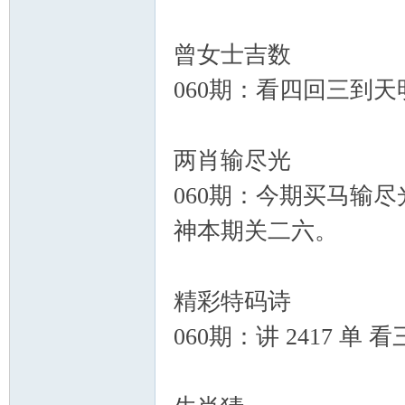
曾女士吉数
060期：看四回三到天明 (兔
两肖输尽光
060期：今期买马输
神本期关二六。
精彩特码诗
060期：讲 2417 单 看