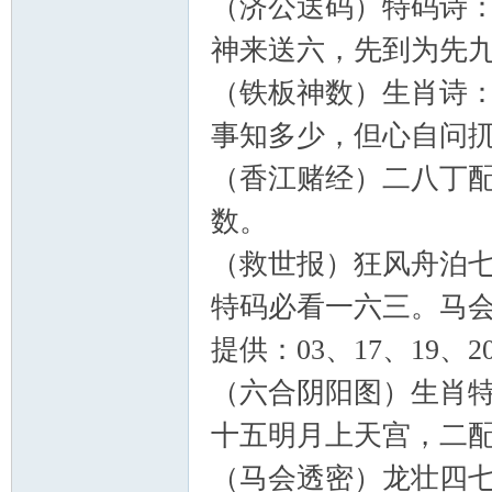
（济公送码）特码诗
神来送六，先到为先
（铁板神数）生肖诗
事知多少，但心自问
（香江赌经）二八丁
数。
（救世报）狂风舟泊
特码必看一六三。马会奉
提供：03、17、19、20
（六合阴阳图）生肖
十五明月上天宫，二
（马会透密）龙壮四七