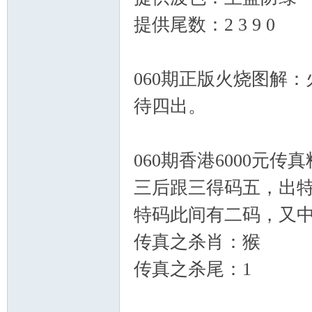
提供尾数：2 3 9 0
060期正版火烧图解
待四出。
060期香港6000元传真
三后跟三得码五，出
特码此间有二码，又
传真之杀肖：猴
传真之杀尾：1