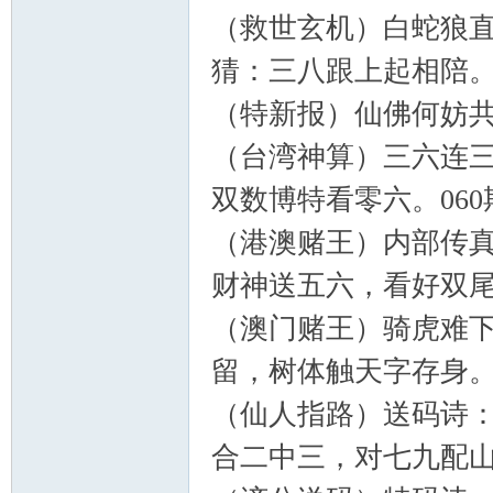
（救世玄机）白蛇狼直
猜：三八跟上起相陪
（特新报）仙佛何妨共
（台湾神算）三六连三
双数博特看零六。060
（港澳赌王）内部传
财神送五六，看好双
（澳门赌王）骑虎难
留，树体触天字存身。一
（仙人指路）送码诗
合二中三，对七九配