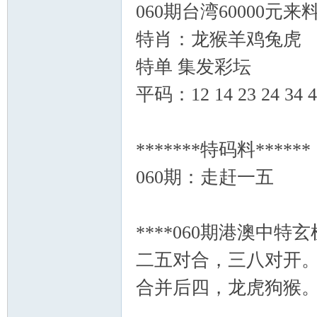
060期台湾60000元来
特肖：龙猴羊鸡兔虎
特单 集发彩坛
平码：12 14 23 24 34 4
*******特码料******
060期：走赶一五
****060期港澳中特玄
二五对合，三八对开
合并后四，龙虎狗猴