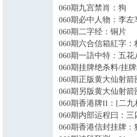
060期九宫禁肖：狗
060期必中人物：李左
060期二字经：铜片
060期六合信箱紅字：枝末
060期一語中特：五花
060期挂牌绝杀料/挂
060期正版黄大仙射箭图：
060期另版黄大仙射箭图：
060期香港牌II：[二九相
060期内部运程曰：三
060期香港信封挂牌：