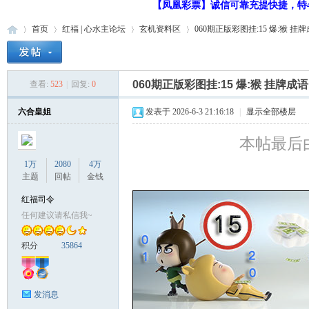
【凤凰彩票】诚信可靠充提快捷，特48
首页
红福 | 心水主论坛
玄机资料区
060期正版彩图挂:15 爆:猴 挂牌
060期正版彩图挂:15 爆:猴 挂牌
查看:
523
|
回复:
0
红
»
›
›
›
六合皇姐
发表于 2026-6-3 21:16:18
|
显示全部楼层
本帖最后由 
1万
2080
4万
主题
回帖
金钱
红福司令
任何建议请私信我~
福
积分
35864
发消息