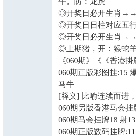
牛。防：龙虎
◎开奖日必开生肖→→
◎开奖日日柱对应五
◎开奖日必开生肖→
◎上期猪，开：猴蛇
《060期》《《香港
060期正版彩图挂:15
马牛
[释义] 比喻连续而
060期另版香港马会挂
060期马会挂牌18 射13
060期正版数码挂牌:11