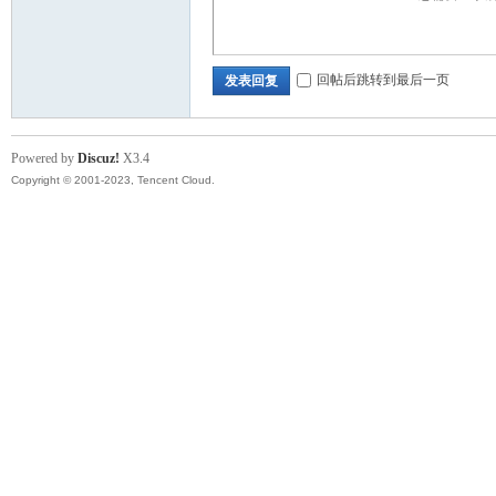
回帖后跳转到最后一页
发表回复
Powered by
Discuz!
X3.4
Copyright © 2001-2023, Tencent Cloud.