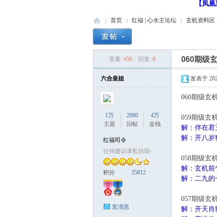
【凤凰
首页
红福 | 心水主论坛
玄机资料区
060期
查看:
456
|
回复:
0
红
»
›
›
›
六合皇姐
发表于 2026-
060期级
1万
2080
4万
059期级
主题
回帖
金钱
解：伴在君
解：开八岁
红福司令
任何建议请私信我~
058期级
福
解：玄机前
积分
35812
解：二九的
057期级
发消息
解：开天肖