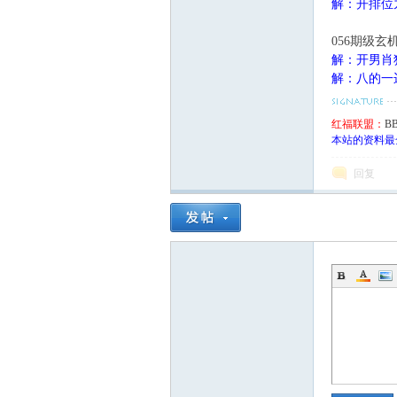
解：开排位
056期级
解：开男肖
联
解：八的一
红福联盟：
BB
本站的资料最
回复
盟