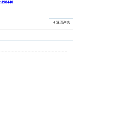
8440
返回列表