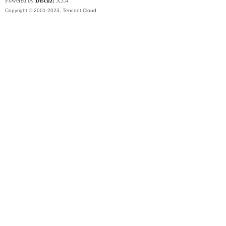
Powered by
Discuz!
X3.4
Copyright © 2001-2023, Tencent Cloud.