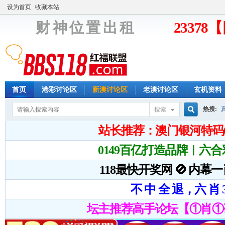
设为首页
收藏本站
财 神 位 置 出 租
2337
首页
港彩讨论区
新澳讨论区
老澳讨论区
玄机资料
热搜:
搜索
搜
索