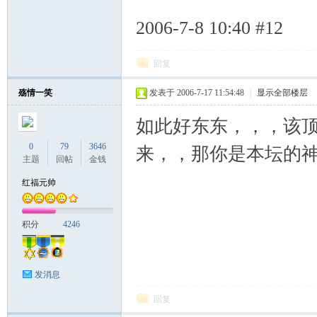
2006-7-8 10:40 #12
回复
殇情一笑
发表于 2006-7-17 11:54:48
|
显示全部楼层
如此好东东，，，该顶
0
79
3646
来，，那你是本坛的神
主题
回帖
金钱
红福元帅
积分
4246
发消息
回复