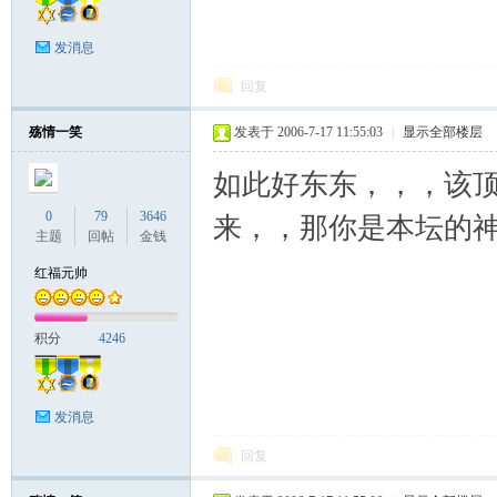
发消息
回复
殇情一笑
发表于 2006-7-17 11:55:03
|
显示全部楼层
如此好东东，，，该顶
0
79
3646
来，，那你是本坛的神
主题
回帖
金钱
红福元帅
积分
4246
发消息
回复