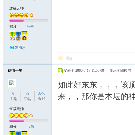
红福元帅
积分
4246
发消息
回复
殇情一笑
发表于 2006-7-17 11:55:00
|
显示全部楼层
如此好东东，，，该顶
0
79
3646
来，，那你是本坛的神
主题
回帖
金钱
红福元帅
积分
4246