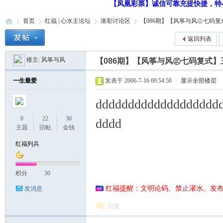
【凤凰彩票】诚信可靠充提快捷，特48
首页
红福 | 心水主论坛
港彩讨论区
【086期】【风筝与风㊣七码复式】
返回列表
楼主:
风筝与风
【086期】【风筝与风㊣七码复式】
红
»
›
›
›
一生最爱
发表于 2006-7-16 00:54:50
|
显示全部楼层
ddddddddddddddddddd
0
22
30
dddd
主题
回帖
金钱
红福列兵
福
积分
30
红福提醒：文明论码、禁止灌水。发
发消息
回复