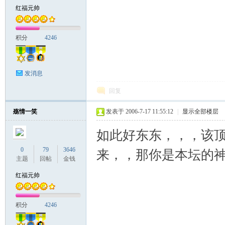
红福元帅
积分
4246
发消息
回复
殇情一笑
发表于 2006-7-17 11:55:12
|
显示全部楼层
如此好东东，，，该顶
0
79
3646
来，，那你是本坛的神
主题
回帖
金钱
红福元帅
积分
4246