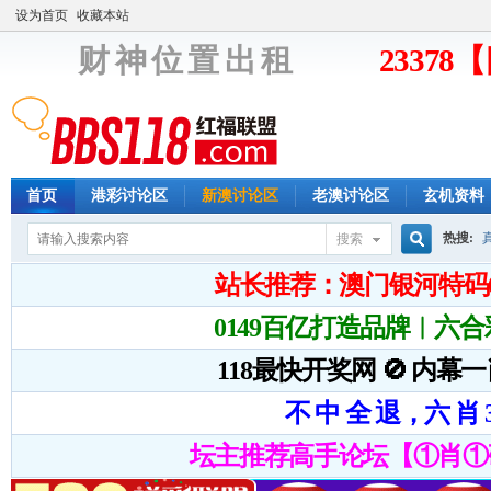
设为首页
收藏本站
财 神 位 置 出 租
2337
首页
港彩讨论区
新澳讨论区
老澳讨论区
玄机资料
热搜:
搜索
搜
索