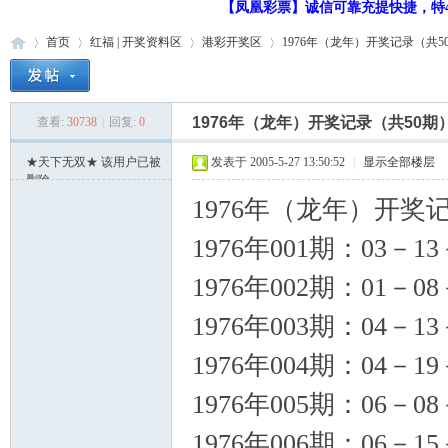
【凤凰彩票】诚信可靠充提快捷，特48
首页
红福 | 开奖资料区
港彩开奖区
1976年（龙年）开奖记录（共5
1976年（龙年）开奖记录（共50期
查看:
30738
|
回复:
0
红
»
›
›
›
★天下无双★
该用户已被
发表于 2005-5-27 13:50:52
|
显示全部楼层
删除
1976年（龙年）开奖
1976年001期：03－1
1976年002期：01－0
1976年003期：04－1
福
1976年004期：04－1
1976年005期：06－0
1976年006期：06－1