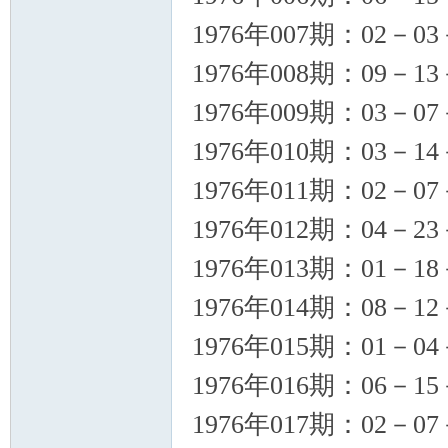
1976年007期：02－0
1976年008期：09－1
联
1976年009期：03－0
1976年010期：03－1
1976年011期：02－0
1976年012期：04－2
1976年013期：01－1
盟
1976年014期：08－1
1976年015期：01－0
1976年016期：06－1
1976年017期：02－0