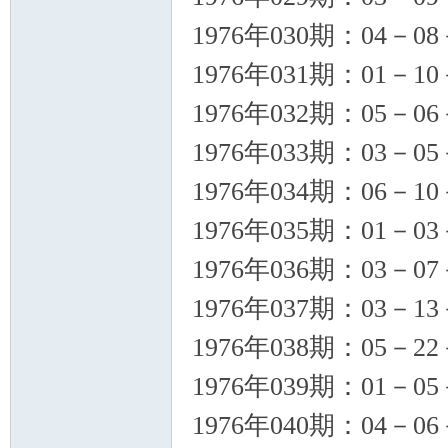
1976年030期：04－0
1976年031期：01－1
1976年032期：05－0
1976年033期：03－0
1976年034期：06－1
1976年035期：01－0
1976年036期：03－0
1976年037期：03－1
1976年038期：05－2
1976年039期：01－0
1976年040期：04－0