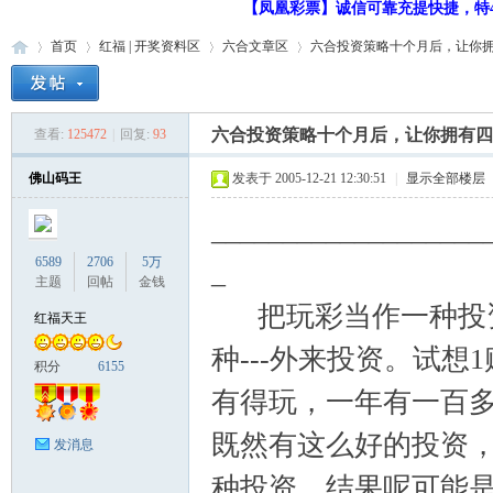
【凤凰彩票】诚信可靠充提快捷，特48
首页
红福 | 开奖资料区
六合文章区
六合投资策略十个月后，让你拥有
六合投资策略十个月后，让你拥有四
查看:
125472
|
回复:
93
红
»
›
›
›
佛山码王
发表于 2005-12-21 12:30:51
|
显示全部楼层
___________________
6589
2706
5万
_
主题
回帖
金钱
把玩彩当作一种投资
红福天王
种---外来投资。试想
福
积分
6155
有得玩，一年有一百
既然有这么好的投资
发消息
种投资。结果呢可能是十