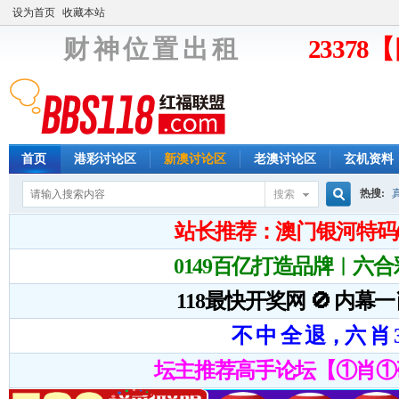
设为首页
收藏本站
财 神 位 置 出 租
2337
首页
港彩讨论区
新澳讨论区
老澳讨论区
玄机资料
热搜:
搜索
搜
索