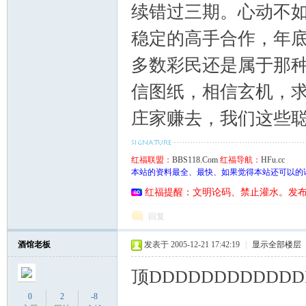
续错过三期。心动不如
稳定的高手合作，年底
多数彩民还是属于那
信图纸，相信玄机，
庄家赚去，我们这些
红福联盟：
BBS118.Com
红福导航：
HFu.cc
本站的资料最全、最快、如果觉得本站还可以的
红福提醒：文明论码、禁止灌水。发
回复
酒馆老板
发表于 2005-12-21 17:42:19
|
显示全部楼层
顶DDDDDDDDDDD
0
2
-8