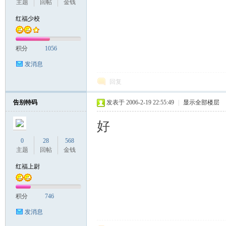
主题
回帖
金钱
红福少校
积分
1056
发消息
回复
告别特码
发表于 2006-2-19 22:55:49
|
显示全部楼层
好
0
28
568
主题
回帖
金钱
红福上尉
积分
746
发消息