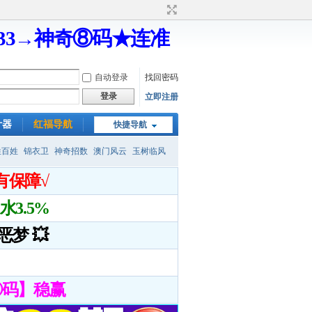
333→神奇⑧码★连准
自动登录
找回密码
登录
立即注册
计器
红福导航
快捷导航
姓百姓
锦衣卫
神奇招数
澳门风云
玉树临风