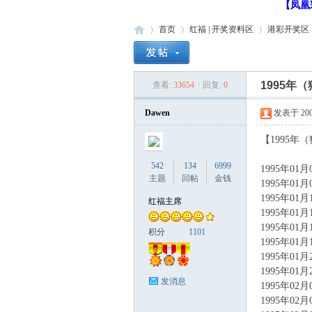
【凤凰
首页
红福 | 开奖资料区
港彩开奖区
1995年
查看:
33654
|
回复:
0
红
»
›
›
›
Dawen
发表于 2005-
【1995年
542
134
6999
1995年01
主题
回帖
金钱
1995年01
1995年01
红福主席
1995年01
1995年01
福
积分
1101
1995年01
1995年01
1995年01
发消息
1995年02
1995年02