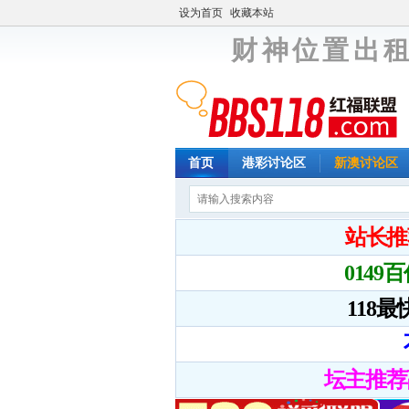
设为首页
收藏本站
财 神 位 置 出 租
首页
港彩讨论区
新澳讨论区