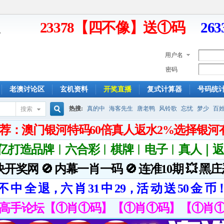
23378【四不像】送①码
26
用户名
密码
老澳讨论区
玄机资料
开奖直播
复式计算器
号码统
热搜:
真的中
海客先生
唐老鸭
风铃歌
忘忧
梦少
百
搜索
搜
索