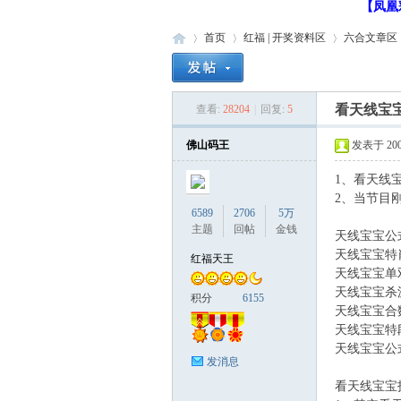
【凤凰
首页
红福 | 开奖资料区
六合文章区
看天线宝
查看:
28204
|
回复:
5
红
»
›
›
›
佛山码王
发表于 2006-
1、看天线
2、当节目
6589
2706
5万
主题
回帖
金钱
天线宝宝公
天线宝宝特
红福天王
天线宝宝单
天线宝宝杀
福
积分
6155
天线宝宝合
天线宝宝特
天线宝宝公
发消息
看天线宝宝