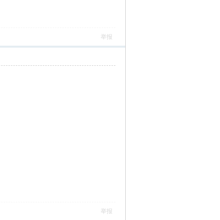
举报
举报