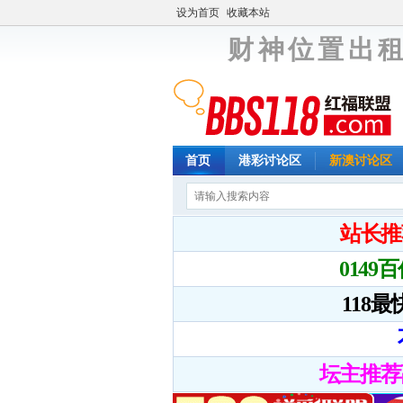
设为首页
收藏本站
财 神 位 置 出 租
首页
港彩讨论区
新澳讨论区