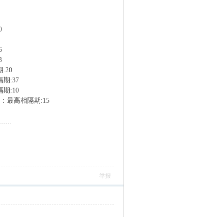
0
6
3
:20
期:37
期:10
行：最高相隔期:15
举报