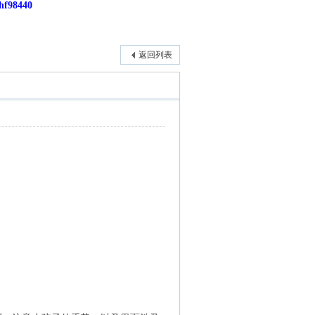
8440
返回列表