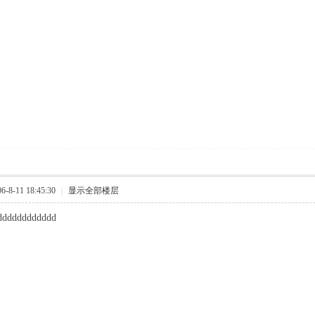
8-11 18:45:30
|
显示全部楼层
dddddddddddd