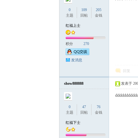
0
109
205
主题
回帖
金钱
红福上士
积分
270
发消息
回复
show888888
发表于 2006-
dddddddddd
0
47
76
主题
回帖
金钱
红福下士