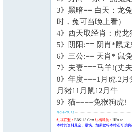
3》黑暗== 白天：龙
时，兔可当晚上看）
联
4》西天取经肖：虎龙
5》阴阳:== 阴肖*鼠龙
6》三公:== 天肖* 鼠
7》夫妻===马羊!(丈
8》年度===1月虎.2
盟
月猪11月鼠12月牛
9》猫====兔猴狗虎!
红福联盟：
BBS118.Com
红福导航：
HFu.cc
本站的资料最全、最快、如果觉得本站还可以的