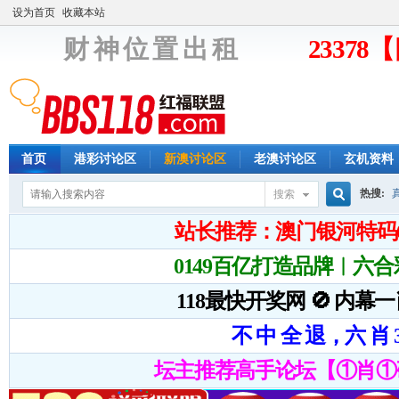
设为首页
收藏本站
财 神 位 置 出 租
2337
首页
港彩讨论区
新澳讨论区
老澳讨论区
玄机资料
热搜:
搜索
搜
索