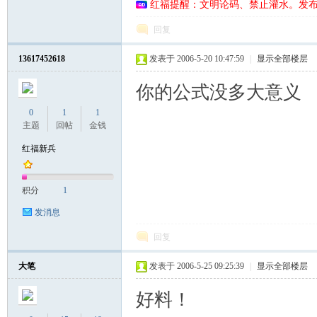
红福提醒：文明论码、禁止灌水。发
回复
13617452618
发表于 2006-5-20 10:47:59
|
显示全部楼层
你的公式没多大意义
0
1
1
主题
回帖
金钱
红福新兵
积分
1
发消息
回复
大笔
发表于 2006-5-25 09:25:39
|
显示全部楼层
好料！