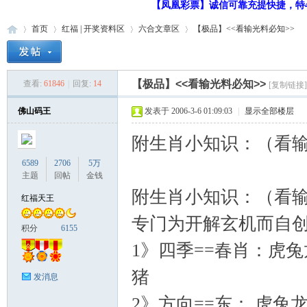
【凤凰彩票】诚信可靠充提快捷，特48
首页
红福 | 开奖资料区
六合文章区
【极品】<<看输光料必知>>
【极品】<<看输光料必知>>
查看:
61846
|
回复:
14
[复制链接]
红
»
›
›
›
佛山码王
发表于 2006-3-6 01:09:03
|
显示全部楼层
附生肖小知识：（看
6589
2706
5万
主题
回帖
金钱
附生肖小知识：（看输光
红福天王
专门为开解玄机而自创的
福
积分
6155
1》四季==春肖：虎兔龙
猪
发消息
2》方向==东： 虎兔龙