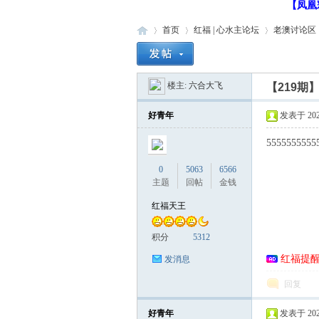
【凤凰
首页
红福 | 心水主论坛
老澳讨论区
楼主:
六合大飞
【219
红
»
›
›
›
好青年
发表于 2026-
5555555555
0
5063
6566
主题
回帖
金钱
红福天王
福
积分
5312
红福提
发消息
回复
好青年
发表于 2026-