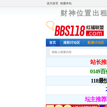
设为首页
收藏本站
财 神 位 置 出 租
首页
港彩讨论区
新澳讨论区