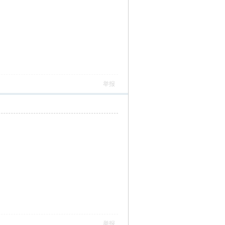
举报
举报