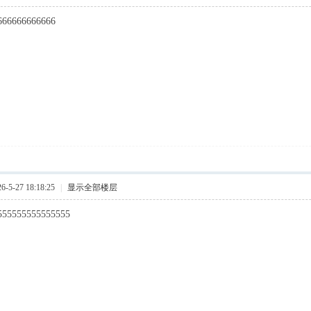
666666666666
5-27 18:18:25
|
显示全部楼层
555555555555555