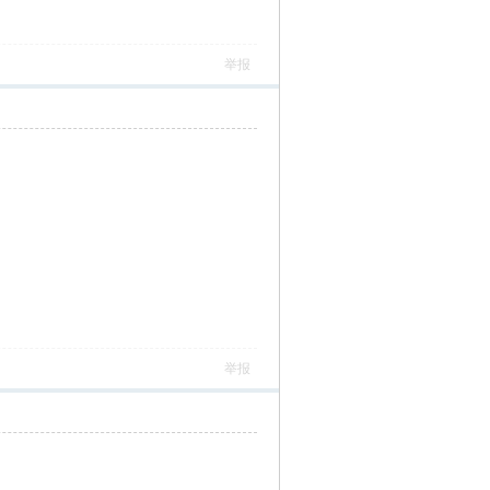
举报
举报