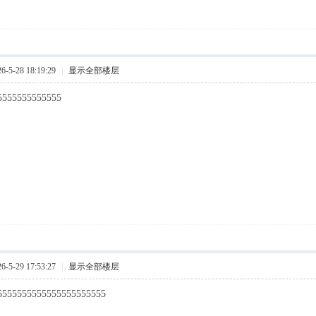
5-28 18:19:29
|
显示全部楼层
5555555555555
5-29 17:53:27
|
显示全部楼层
5555555555555555555555