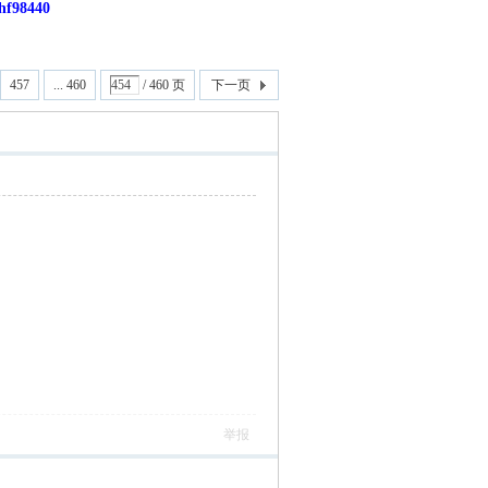
8440
457
... 460
/ 460 页
下一页
举报