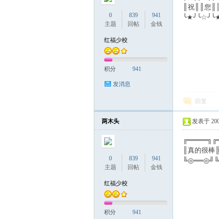
║祝║║您║
0
839
941
╰★╯╰☆╯╰
主题
回帖
金钱
红福少校
积分
941
发消息
回复
两木头
发表于 2008-
╔════╗╔
║真的很棒
0
839
941
╚◎══◎╝
主题
回帖
金钱
红福少校
积分
941