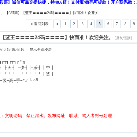
彩票】诚信可靠充提快捷，特48.6赔！支付宝/微码可提款！开户联系微：hf9
【085期】【蓝王〓〓〓〓24码〓〓〓〓】快而准！欢迎关 ...
返回列表
1
2
3
4
5
6
7
8
9
期】【蓝王〓〓〓〓24码〓〓〓〓】快而准！欢迎关注。
[复制链接]
6-19 16:48:16
|
显示全部楼层
┓┏┯┓┏┯┓╔♀╗
┨┠天┨┠快┨┠乐┨┃中┃
┛┗┷┛┗┷┛┗┷┛┃奖┃
≡级≡高≡手≡*↙╚♂╝
醒：文明论码、禁止灌水。发布网址、联系、骂人者封号处理！