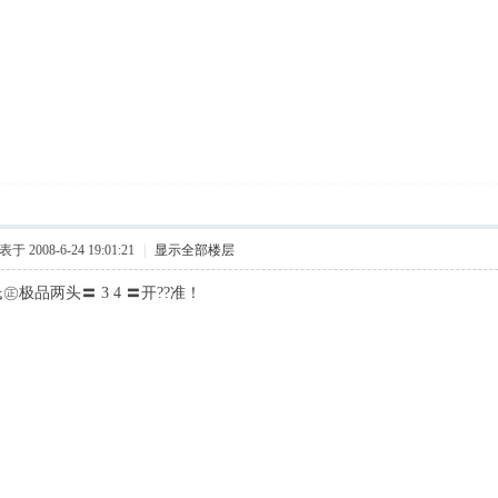
于 2008-6-24 19:01:21
|
显示全部楼层
氏㊣极品两头〓 3 4 〓开??准！