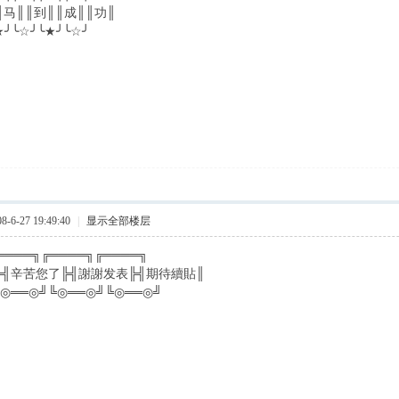
║马║║到║║成║║功║
★╯╰☆╯╰★╯╰☆╯
6-27 19:49:40
|
显示全部楼层
════╗╔════╗╔════╗
╠╣辛苦您了╠╣謝謝发表╠╣期待續貼║
╚◎══◎╝╚◎══◎╝╚◎══◎╝