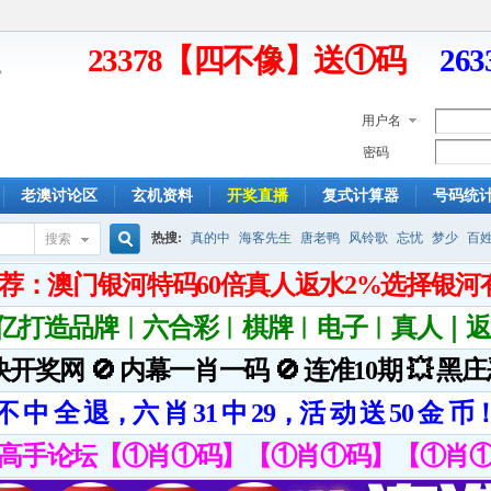
23378【四不像】送①码
26
用户名
密码
老澳讨论区
玄机资料
开奖直播
复式计算器
号码统
热搜:
真的中
海客先生
唐老鸭
风铃歌
忘忧
梦少
百
搜索
搜
索