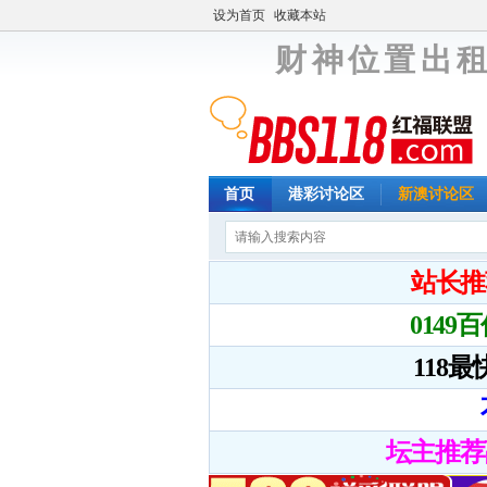
设为首页
收藏本站
财 神 位 置 出 租
首页
港彩讨论区
新澳讨论区