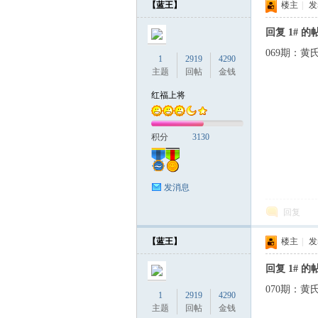
【蓝王】
楼主
|
发表
回复 1# 的
069期：黄
联
1
2919
4290
主题
回帖
金钱
红福上将
积分
3130
发消息
盟
回复
【蓝王】
楼主
|
发表
回复 1# 的
070期：黄
1
2919
4290
主题
回帖
金钱