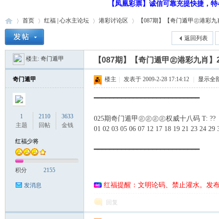
【凤凰彩票】诚信可靠充提快捷，特48
首页
红福 | 心水主论坛
港彩讨论区
【087期】【奇门遁甲㊣港彩九肖】2
返回列表
楼主:
奇门遁甲
【087期】【奇门遁甲㊣港彩九肖】2
红
»
›
›
›
奇门遁甲
楼主
|
发表于 2009-2-28 17:14:12
|
显示全
━━━━━━━━━━━━━━━━━━━━━━━━━━━
1
2110
3633
025期奇门遁甲㊣㊣㊣㊣权威十八码 T: ??
主题
回帖
金钱
01 02 03 05 06 07 12 17 18 19 21 23 24 29 
红福少将
━━━━━━━━━━━━━━━━━━━━━━━━━━━
福
积分
2155
红福提醒：文明论码、禁止灌水。发
发消息
回复