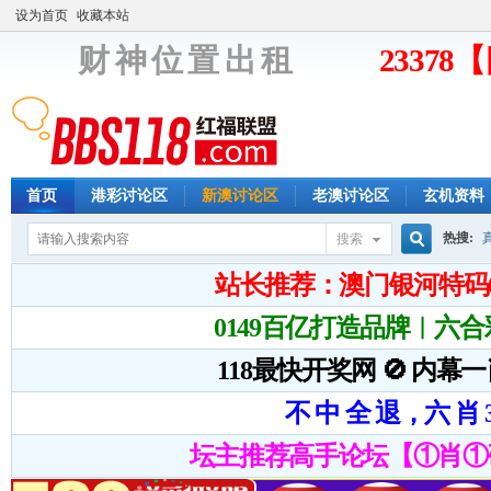
设为首页
收藏本站
财 神 位 置 出 租
2337
首页
港彩讨论区
新澳讨论区
老澳讨论区
玄机资料
热搜:
搜索
搜
索