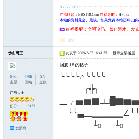
红福联盟：
BBS118.Com
红福导航：
HFu.cc
本站的资料最全、最快、如果觉得本站还可以的
红福提醒：文明论码、禁止灌水。发
回复
佛山码王
发表于 2009-2-27 16:41:55
|
显示全部楼层
回复 1# 的帖子
╰╰╰╰∩╰╰╰╰
6589
2706
5万
主题
回帖
金钱
╭╬╮
红福天王
▁╭▅▆▇□□█▇▆▅▄
积分
6155
╰╰▃__▁▁▁▁▁∠╰
╙o ╙o
发消息