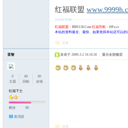
红福联盟
www.9999h.
红福联盟：
BBS118.Com
红福导航：
HFu.cc
本站的资料最全、最快、如果觉得本站还可以的
回复
亚智
发表于 2009-3-2 16:10:26
|
显示全部楼层
0
80
80
主题
回帖
金钱
红福下士
积分
80
发消息
回复