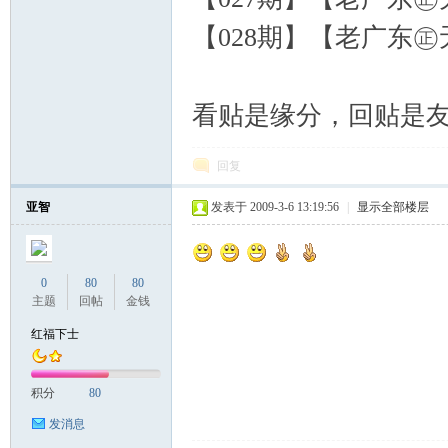
【028期】【老广东㊣
看贴是缘分，回贴是
回复
亚智
发表于 2009-3-6 13:19:56
|
显示全部楼层
0
80
80
主题
回帖
金钱
红福下士
积分
80
发消息