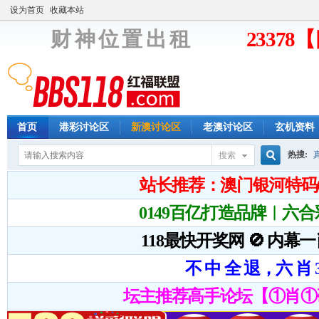
设为首页
收藏本站
财 神 位 置 出 租
2337
首页
港彩讨论区
新澳讨论区
老澳讨论区
玄机资料
热搜:
搜索
搜
索