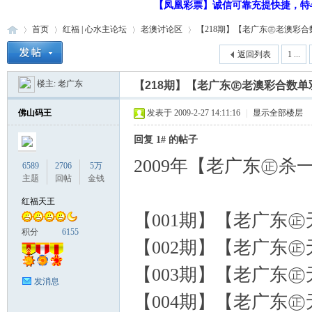
【凤凰彩票】诚信可靠充提快捷，特48
首页
红福 | 心水主论坛
老澳讨论区
【218期】【老广东㊣老澳彩合数
返回列表
1 ...
楼主:
老广东
【218期】【老广东㊣老澳彩合数
红
»
›
›
›
佛山码王
发表于 2009-2-27 14:11:16
|
显示全部楼层
回复 1# 的帖子
2009年【老广东㊣杀
6589
2706
5万
主题
回帖
金钱
红福天王
【001期】【老广东㊣无
福
积分
6155
【002期】【老广东㊣无
【003期】【老广东㊣无
发消息
【004期】【老广东㊣无